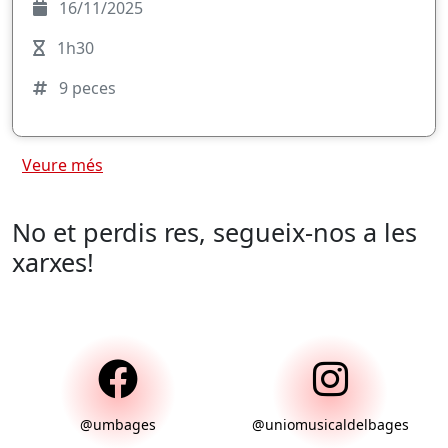
16/11/2025
1h30
9 peces
Veure més
No et perdis res, segueix-nos a les
xarxes!
@umbages
@uniomusicaldelbages