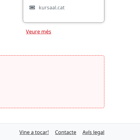
kursaal.cat
Veure més
Vine a tocar!
Contacte
Avís legal