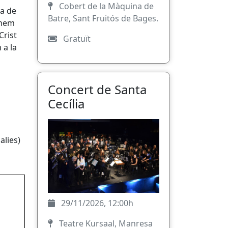
Cobert de la Màquina de
na de
Batre, Sant Fruitós de Bages.
anem
Crist
Gratuït
 a la
Concert de Santa
Cecília
alies)
29/11/2026, 12:00h
Teatre Kursaal, Manresa