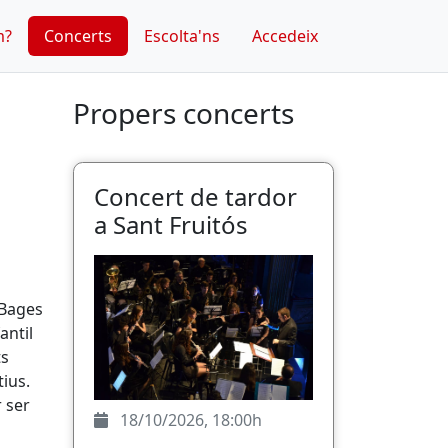
m?
Concerts
Escolta'ns
Accedeix
Propers concerts
Concert de tardor
a Sant Fruitós
 Bages
antil
ts
tius.
r ser
18/10/2026, 18:00h